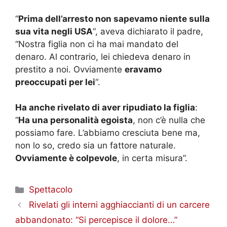
“
Prima dell’arresto non sapevamo niente sulla
sua vita negli USA
“, aveva dichiarato il padre,
“Nostra figlia non ci ha mai mandato del
denaro. Al contrario, lei chiedeva denaro in
prestito a noi. Ovviamente
eravamo
preoccupati per lei
“.
Ha anche rivelato di aver ripudiato la figlia
:
“
Ha una personalità egoista
, non c’è nulla che
possiamo fare. L’abbiamo cresciuta bene ma,
non lo so, credo sia un fattore naturale.
Ovviamente è colpevole
, in certa misura”.
Categorie
Spettacolo
Rivelati gli interni agghiaccianti di un carcere
abbandonato: “Si percepisce il dolore…”