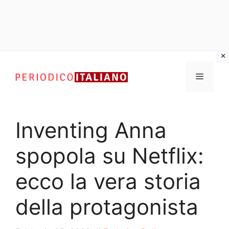
Vai
al
Menu
contenuto
Inventing Anna
spopola su Netflix:
ecco la vera storia
della protagonista