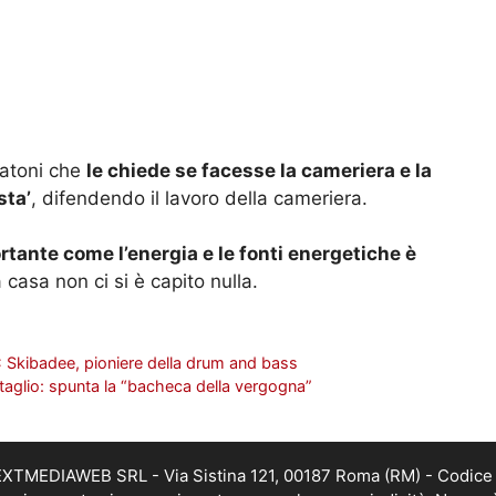
eatoni che
le chiede se facesse la cameriera e la
sta’
, difendendo il lavoro della cameriera.
tante come l’energia e le fonti energetiche è
 casa non ci si è capito nulla.
 Skibadee, pioniere della drum and bass
taglio: spunta la “bacheca della vergogna”
i NEXTMEDIAWEB SRL - Via Sistina 121, 00187 Roma (RM) - Codice 