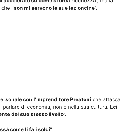
o accelerato su come si crea ricchezza
”, ma la
 che “
non mi servono le sue lezioncine
”.
 personale con l’imprenditore Preatoni
che attacca
i parlare di economia, non è nella sua cultura.
Lei
ente del suo stesso livello
”.
ssà come li fa i soldi
”.