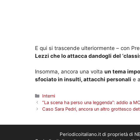
E qui si trascende ulteriormente – con Pr
Lezzi che lo attacca dandogli del ‘classi
Insomma, ancora una volta
un tema impor
sfociato in insulti, attacchi personali
e a
Categorie
Interni
“La scena ha perso una leggenda”: addio a MC
Caso Sara Pedri, ancora un altro grottesco det
Periodicoitaliano.it di proprietà d