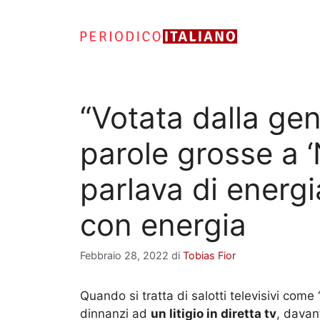
Vai
al
contenuto
“Votata dalla gent
parole grosse a ‘N
parlava di energia
con energia
Febbraio 28, 2022
di
Tobias Fior
Quando si tratta di salotti televisivi come ‘
dinnanzi ad
un litigio in diretta tv
, davant