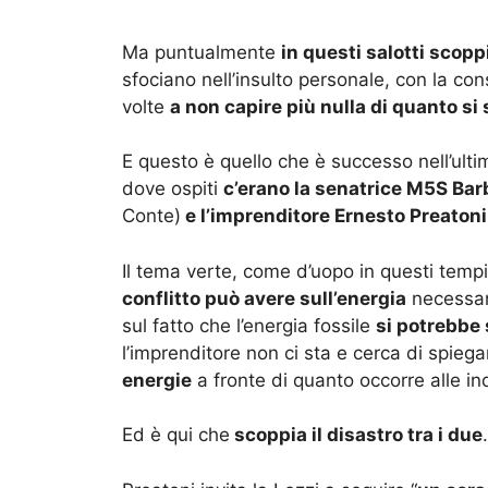
Ma puntualmente
in questi salotti scopp
sfociano nell’insulto personale, con la con
volte
a non capire più nulla di quanto si
E questo è quello che è successo nell’ult
dove ospiti
c’erano la senatrice M5S Bar
Conte)
e l’imprenditore Ernesto Preatoni
Il tema verte, come d’uopo in questi temp
conflitto può avere sull’energia
necessari
sul fatto che l’energia fossile
si potrebbe 
l’imprenditore non ci sta e cerca di spieg
energie
a fronte di quanto occorre alle ind
Ed è qui che
scoppia il disastro tra i due
.