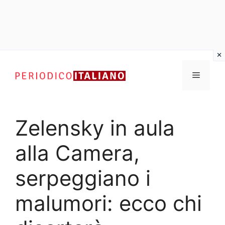
Vai
al
Menu
contenuto
Zelensky in aula
alla Camera,
serpeggiano i
malumori: ecco chi