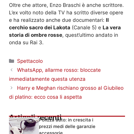
Oltre che attore, Enzo Braschi è anche scrittore.
L’ex volto noto della TV ha scritto diverse opere
e ha realizzato anche due documentari:
Il
cerchio sacro dei Lakota
(Canale 5) e
La vera
storia di ombre rosse
, quest’ultimo andato in
onda su Rai 3.
Categorie
Spettacolo
WhatsApp, allarme rosso: bloccate
immediatamente questa utenza
Harry e Meghan rischiano grosso al Giubileo
di platino: ecco cosa li aspetta
Articoli recenti
Polizza auto: in crescita i
prezzi medi delle garanzie
accessorie