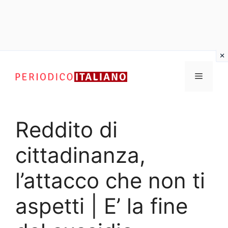
Vai
al
Menu
contenuto
Reddito di
cittadinanza,
l’attacco che non ti
aspetti | E’ la fine