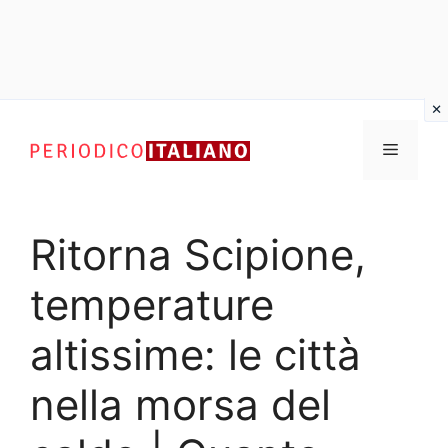
Vai
al
Menu
contenuto
Ritorna Scipione,
temperature
altissime: le città
nella morsa del