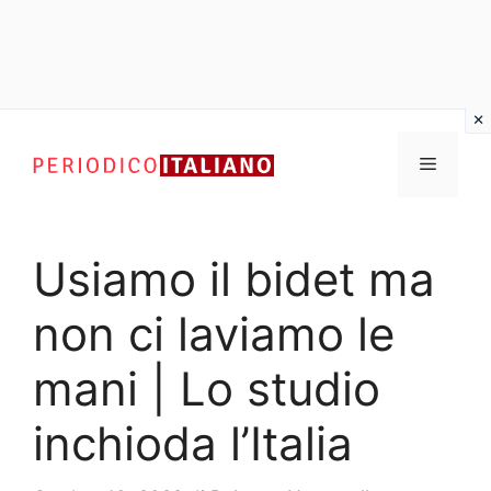
Vai
al
Menu
contenuto
Usiamo il bidet ma
non ci laviamo le
mani | Lo studio
inchioda l’Italia