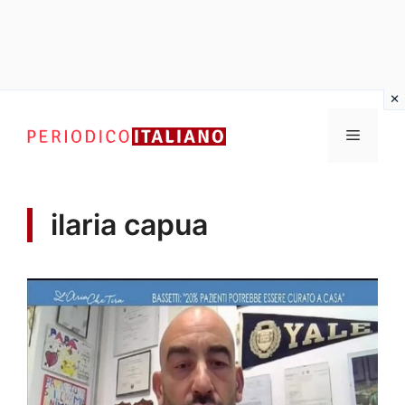
Vai
al
Menu
contenuto
ilaria capua