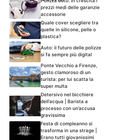
Polizza auto: in crescita i
prezzi medi delle garanzie
accessorie
Quale cover scegliere tra
quelle in silicone, pelle o
plastica?
Auto: il futuro delle polizze
si fa sempre più digital
Ponte Vecchio a Firenze,
gesto clamoroso di un
turista: per lui scatta la
super multa
Detersivo nel bicchiere
dell’acqua | Barista a
processo con un’accusa
gravissima
Festa di compleanno si
trasforma in una strage |
Erano tutti giovanissimi