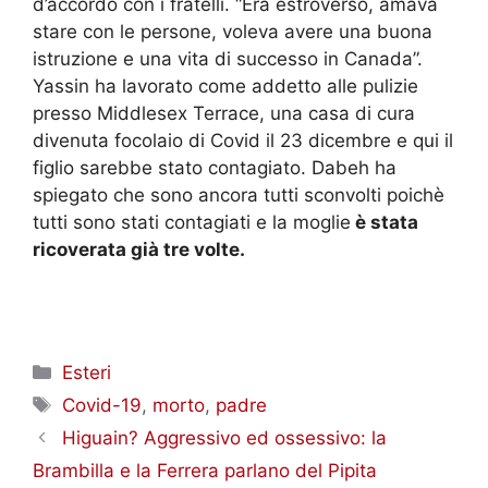
d’accordo con i fratelli. “Era estroverso, amava
stare con le persone, voleva avere una buona
istruzione e una vita di successo in Canada”.
Yassin ha lavorato come addetto alle pulizie
presso Middlesex Terrace, una casa di cura
divenuta focolaio di Covid il 23 dicembre e qui il
figlio sarebbe stato contagiato. Dabeh ha
spiegato che sono ancora tutti sconvolti poichè
tutti sono stati contagiati e la moglie
è stata
ricoverata già tre volte.
Categorie
Esteri
Tag
Covid-19
,
morto
,
padre
Higuain? Aggressivo ed ossessivo: la
Brambilla e la Ferrera parlano del Pipita