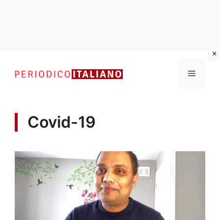
Vai
al
Menu
contenuto
Covid-19