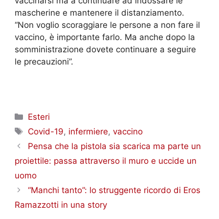
vaccinarsi ma a continuare ad indossare le
mascherine e mantenere il distanziamento.
“Non voglio scoraggiare le persone a non fare il
vaccino, è importante farlo. Ma anche dopo la
somministrazione dovete continuare a seguire
le precauzioni”.
Categorie
Esteri
Tag
Covid-19
,
infermiere
,
vaccino
Pensa che la pistola sia scarica ma parte un
proiettile: passa attraverso il muro e uccide un
uomo
“Manchi tanto”: lo struggente ricordo di Eros
Ramazzotti in una story