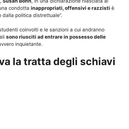
,
Susan Bohn
, in una dichiarazione rilasciata al
 una condotta
inappropriati, offensivi e razzisti
è
alla politica distrettuale”.
tudenti coinvolti e le sanzioni a cui andranno
ali
sono riusciti ad entrare in possesso delle
vvero inquietante.
va la tratta degli schiavi