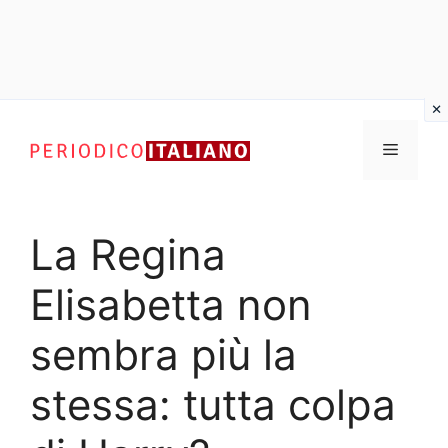
Vai
al
Menu
contenuto
La Regina
Elisabetta non
sembra più la
stessa: tutta colpa