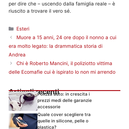
per dire che – uscendo dalla famiglia reale – è
riuscito a trovare il vero sé.
Categorie
Esteri
Muore a 15 anni, 24 ore dopo il nonno a cui
era molto legato: la drammatica storia di
Andrea
Chi è Roberto Mancini, il poliziotto vittima
delle Ecomafie cui è ispirato Io non mi arrendo
Articoli recenti
Polizza auto: in crescita i
prezzi medi delle garanzie
accessorie
Quale cover scegliere tra
quelle in silicone, pelle o
plastica?