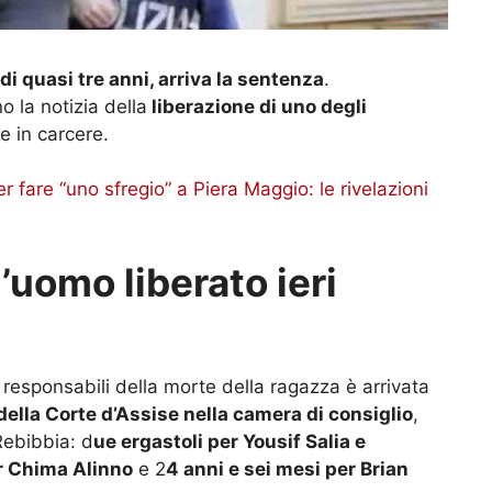
di quasi tre anni, arriva la sentenza
.
o la notizia della
liberazione di uno degli
e in carcere.
r fare “uno sfregio” a Piera Maggio: le rivelazioni
l’uomo liberato ieri
ri responsabili della morte della ragazza è arrivata
della Corte d’Assise nella camera di consiglio
,
Rebibbia: d
ue ergastoli per Yousif Salia e
r Chima Alinno
e 2
4 anni e sei mesi per Brian