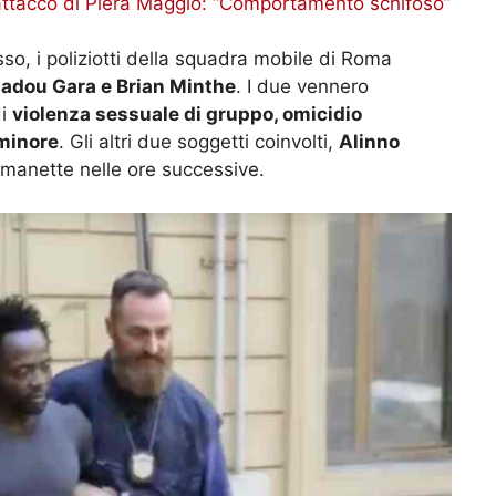
’attacco di Piera Maggio: “Comportamento schifoso”
sso, i poliziotti della squadra mobile di Roma
dou Gara e Brian Minthe
. I due vennero
di
violenza sessuale di gruppo, omicidio
 minore
. Gli altri due soggetti coinvolti,
Alinno
 manette nelle ore successive.