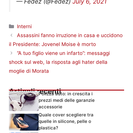
— Fedez (@Fedez)
July 6, 2021
Categorie
Interni
Assassini fanno irruzione in casa e uccidono
il Presidente: Jovenel Moise è morto
“A tuo figlio viene un infarto”: messaggi
shock sul web, la risposta agli hater della
moglie di Morata
Articoli recenti
Polizza auto: in crescita i
prezzi medi delle garanzie
accessorie
Quale cover scegliere tra
quelle in silicone, pelle o
plastica?