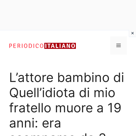
Vai
al
Menu
contenuto
L’attore bambino di
Quell’idiota di mio
fratello muore a 19
anni: era