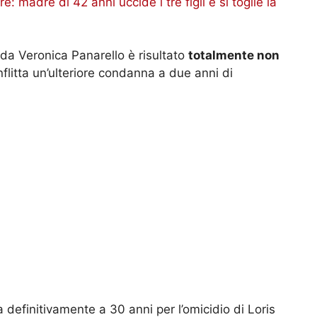
e: madre di 42 anni uccide i tre figli e si toglie la
 da Veronica Panarello è risultato
totalmente non
nflitta un’ulteriore condanna a due anni di
definitivamente a 30 anni per l’omicidio di Loris