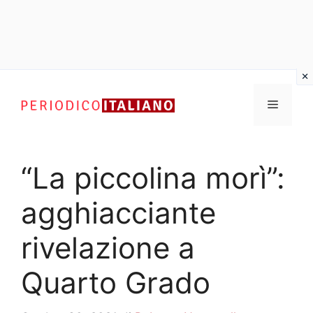
Vai
al
Menu
contenuto
“La piccolina morì”:
agghiacciante
rivelazione a
Quarto Grado