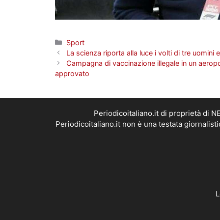
Categorie
Sport
La scienza riporta alla luce i volti di tre uomin
Campagna di vaccinazione illegale in un aeropo
approvato
Periodicoitaliano.it di proprietà d
Periodicoitaliano.it non è una testata giornalis
L