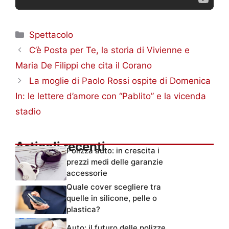
Categorie
Spettacolo
C’è Posta per Te, la storia di Vivienne e
Maria De Filippi che cita il Corano
La moglie di Paolo Rossi ospite di Domenica
In: le lettere d’amore con “Pablito” e la vicenda
stadio
Articoli recenti
Polizza auto: in crescita i
prezzi medi delle garanzie
accessorie
Quale cover scegliere tra
quelle in silicone, pelle o
plastica?
Auto: il futuro delle polizze