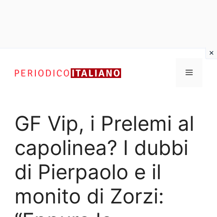
Vai
al
Menu
contenuto
GF Vip, i Prelemi al
capolinea? I dubbi
di Pierpaolo e il
monito di Zorzi: