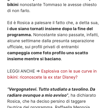
bikini
nonostante Tommaso le avesse chiesto
di non farlo.
Ed è Rosica a palesare il fatto che, a detta sua,
i due siano tornati insieme dopo la fine del
programma.
Nonostante siano passate, infatti,
alcune settimane dalla presunta separazione
ufficiale, sui profili privati di entrambi
campeggia come foto profilo uno scatto
insieme mentre si baciano
.
LEGGI ANCHE =>
Esplosiva con le sue curve in
bikini: riconoscete la ex star Disney?
“Vergognatevi. Tutto studiato a tavolino. Da
radiare ovunque a mio avviso”
, ha dichiarato
Rosica, che ha deciso persino di taggare
l’autrice del programma, Raffaella Mennoia,