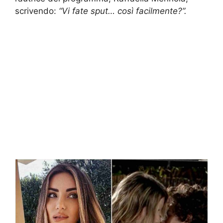
scrivendo:
“Vi fate sput… così facilmente?”.