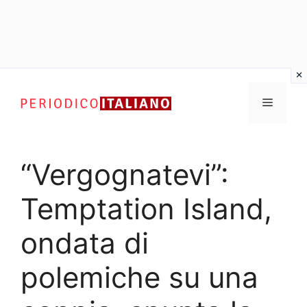
Vai
al
Menu
contenuto
“Vergognatevi”:
Temptation Island,
ondata di
polemiche su una