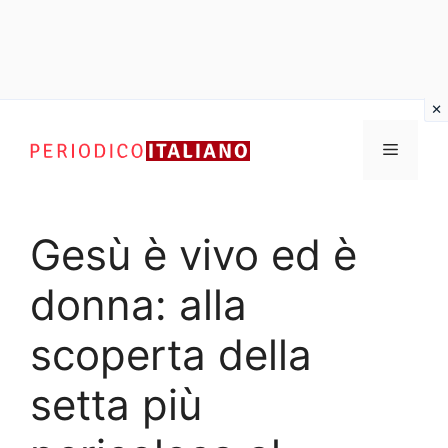
Vai
al
Menu
contenuto
Gesù è vivo ed è
donna: alla
scoperta della
setta più