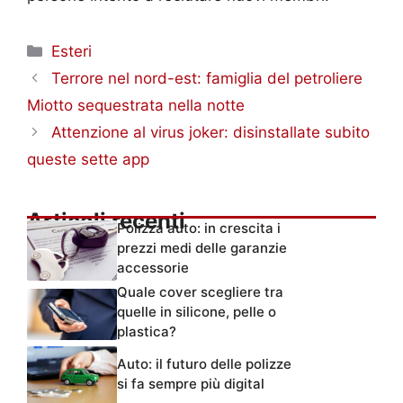
Categorie
Esteri
Terrore nel nord-est: famiglia del petroliere
Miotto sequestrata nella notte
Attenzione al virus joker: disinstallate subito
queste sette app
Articoli recenti
Polizza auto: in crescita i
prezzi medi delle garanzie
accessorie
Quale cover scegliere tra
quelle in silicone, pelle o
plastica?
Auto: il futuro delle polizze
si fa sempre più digital