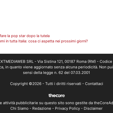
fare la pop star dopo la tutela
 in tutta Italia: cosa ci aspetta nei prossimi giorni?
i NEXTMEDIAWEB SRL - Via Sistina 121, 00187 Roma (RM) - Codice 
tica, in quanto viene aggiornato senza alcuna periodicità. Non pu
sensi della legge n. 62 del 07.03.2001
Copyright ©2026 - Tutti i diritti riservati -
Contattaci
e attività pubblicitarie su questo sito sono gestite da theCoreA
Chi Siamo
-
Redazione
-
Privacy Policy
-
Disclaimer