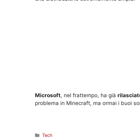
Microsoft
, nel frattempo, ha già
rilascia
problema in Minecraft, ma ormai i buoi sono
Categorie
Tech