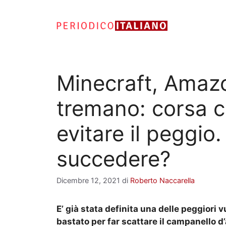
Vai
al
contenuto
Minecraft, Amaz
tremano: corsa c
evitare il peggi
succedere?
Dicembre 12, 2021
di
Roberto Naccarella
E’ già stata definita una delle peggiori vu
bastato per far scattare il campanello 