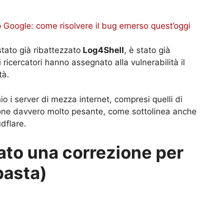
p Google: come risolvere il bug emerso quest’oggi
stato già ribattezzato
Log4Shell
, è stato già
 ricercatori hanno assegnato alla vulnerabilità il
tà.
io i server di mezza internet, compresi quelli di
ione davvero molto pesante, come sottolinea anche
udflare.
iato una correzione per
basta)