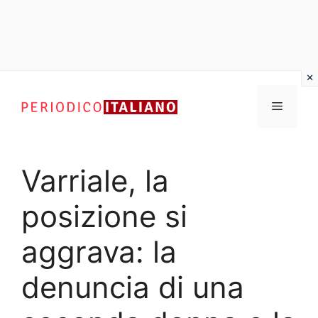
Vai
al
Menu
contenuto
Varriale, la
posizione si
aggrava: la
denuncia di una