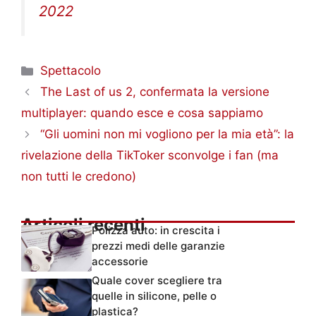
Categorie
Spettacolo
The Last of us 2, confermata la versione
multiplayer: quando esce e cosa sappiamo
“Gli uomini non mi vogliono per la mia età”: la
rivelazione della TikToker sconvolge i fan (ma
non tutti le credono)
Articoli recenti
Polizza auto: in crescita i
prezzi medi delle garanzie
accessorie
Quale cover scegliere tra
quelle in silicone, pelle o
plastica?
Auto: il futuro delle polizze