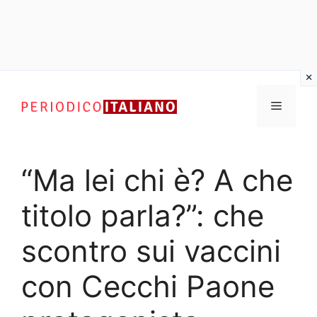
Vai
al
Menu
contenuto
“Ma lei chi è? A che
titolo parla?”: che
scontro sui vaccini
con Cecchi Paone