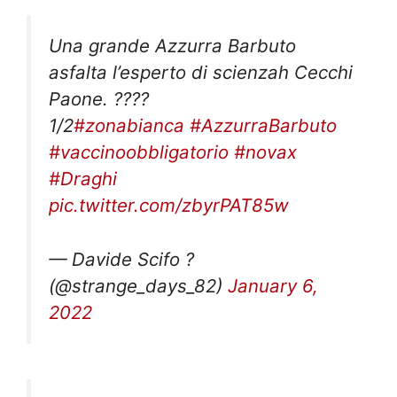
Una grande Azzurra Barbuto
asfalta l’esperto di scienzah Cecchi
Paone. ????
1/2
#zonabianca
#AzzurraBarbuto
#vaccinoobbligatorio
#novax
#Draghi
pic.twitter.com/zbyrPAT85w
— Davide Scifo ?
(@strange_days_82)
January 6,
2022
Sto guardando zona bianca. Tutti