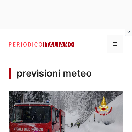
Vai
al
Menu
contenuto
previsioni meteo