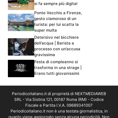
si fa sempre più digital
Ponte Vecchio a Firenze,
gesto clamoroso di un
turista: per lui scatta la
super multa
Detersivo nel bicchiere
dell’acqua | Barista a
processo con un’accusa
gravissima
Festa di compleanno si
trasforma in una strage |
Erano tutti giovanissimi
Periodicoitaliano.it di proprietà di NEXTMEDIAWEB
SRL - Via Sistina 121, 00187 Roma (RM) - Codice
Fiscale e Partita I.V.A. 09689341007
Periodicoitaliano.it non è una testata giornalistica, in
quanto viene aggiornato senza alcuna periodicità. Non