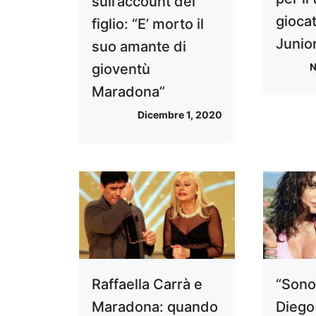
sull’account del
giocat
figlio: “E’ morto il
Junio
suo amante di
N
gioventù
Maradona”
Dicembre 1, 2020
Raffaella Carrà e
“Sono 
Maradona: quando
Diego 