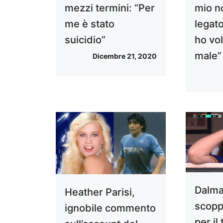
mezzi termini: “Per
mio 
me è stato
legato
suicidio”
ho vol
male”
Dicembre 21, 2020
Dalm
Heather Parisi,
scopp
ignobile commento
per il