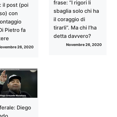
frase: “I rigori li
 il post (poi
sbaglia solo chi ha
so) con
il coraggio di
ontaggio
tirarli”. Ma chi l’ha
Di Pietro fa
detta davvero?
tere
Novembre 26, 2020
ovembre 26, 2020
ferale: Diego
ndo