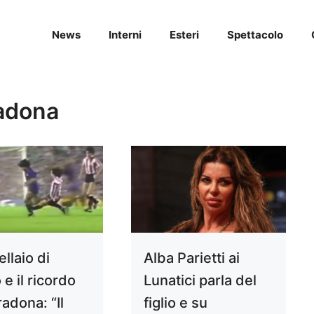
News
Interni
Esteri
Spettacolo
adona
ellaio di
Alba Parietti ai
 e il ricordo
Lunatici parla del
adona: “Il
figlio e su