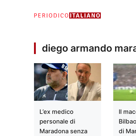
Vai
al
contenuto
diego armando mar
L’ex medico
Il mac
personale di
Bilbao
Maradona senza
di Mar