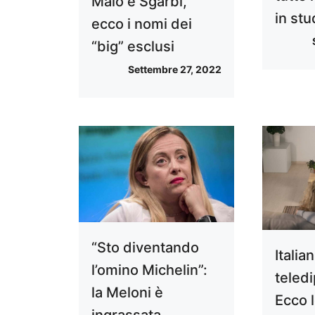
Maio e Sgarbi,
in stu
ecco i nomi dei
“big” esclusi
Settembre 27, 2022
“Sto diventando
Italian
l’omino Michelin”:
teled
la Meloni è
Ecco l