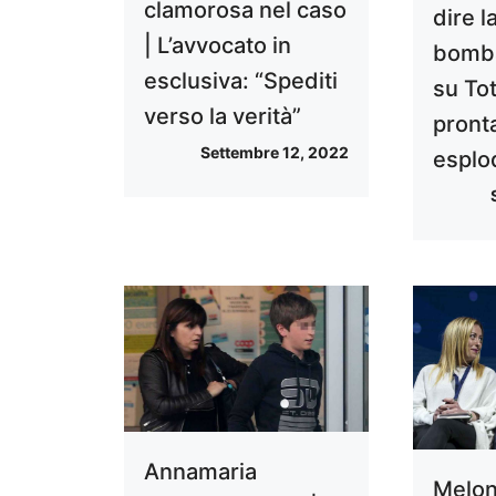
clamorosa nel caso
dire l
| L’avvocato in
bomba
esclusiva: “Spediti
su Tot
verso la verità”
pront
Settembre 12, 2022
esplo
Annamaria
Melon