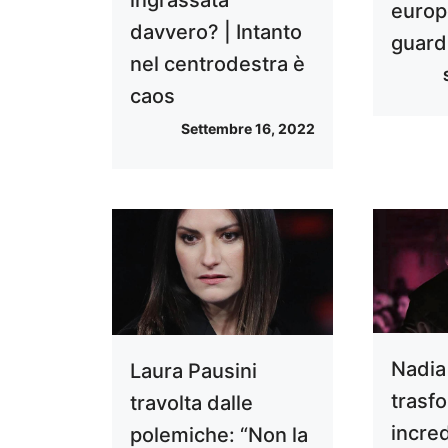
ingrassata
europ
davvero? | Intanto
guard
nel centrodestra è
caos
Settembre 16, 2022
Nadia 
Laura Pausini
trasf
travolta dalle
incred
polemiche: “Non la