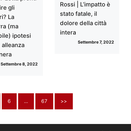
Rossi | L’impatto è
ire gli
stato fatale, il
ri? La
dolore della città
rra (ma
intera
ile) ipotesi
Settembre 7, 2022
 alleanza
nera
Settembre 8, 2022
6
…
67
>>