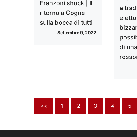
Franzoni shock | Il
a trad
ritorno a Cogne
eletto
sulla bocca di tutti
bizza
Settembre 9, 2022
possib
di una
rosso
<<
1
2
3
4
5