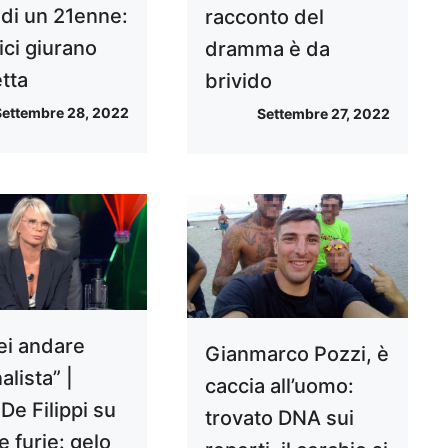
 di un 21enne:
racconto del
ici giurano
dramma è da
tta
brivido
Settembre 28, 2022
Settembre 27, 2022
ei andare
Gianmarco Pozzi, è
nalista” |
caccia all’uomo:
De Filippi su
trovato DNA sui
le furie: gelo