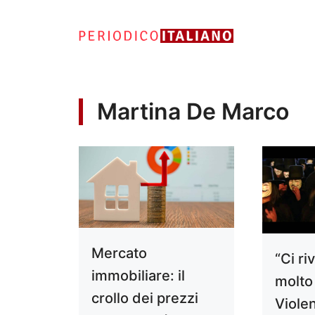
Vai
al
contenuto
Martina De Marco
Mercato
“Ci r
immobiliare: il
molto 
crollo dei prezzi
Violen