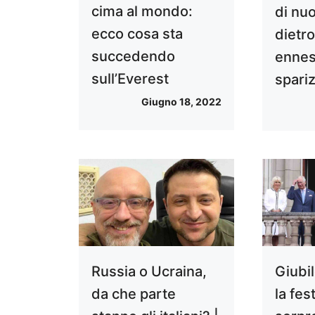
cima al mondo:
di nuo
ecco cosa sta
dietr
succedendo
enne
sull’Everest
spari
Giugno 18, 2022
Russia o Ucraina,
Giubil
da che parte
la fes