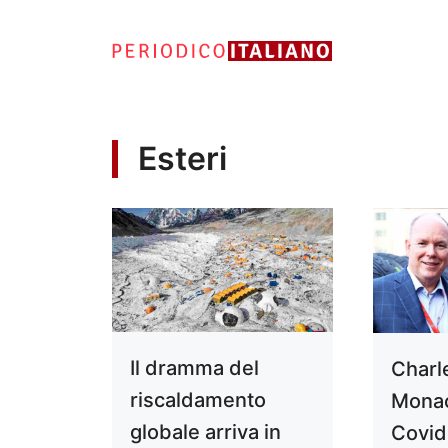
Vai
al
contenuto
Esteri
Il dramma del
Charl
riscaldamento
Monac
globale arriva in
Covid