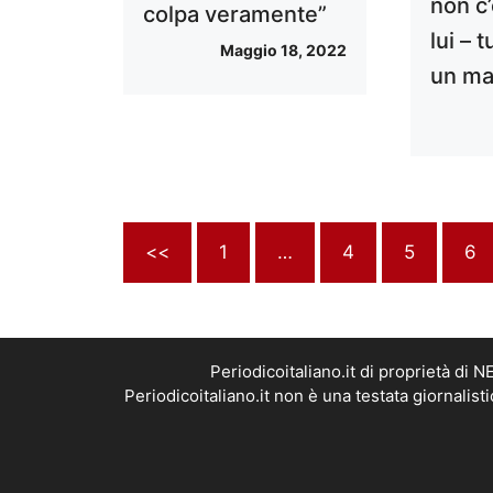
non c
colpa veramente”
lui – 
Maggio 18, 2022
un m
<<
1
…
4
5
6
Periodicoitaliano.it di proprietà d
Periodicoitaliano.it non è una testata giornalis