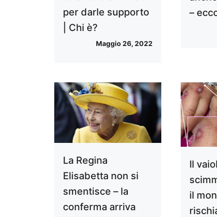
per darle supporto
– ecc
| Chi è?
Maggio 26, 2022
La Regina
Il vai
Elisabetta non si
scimm
smentisce – la
il mo
conferma arriva
risch