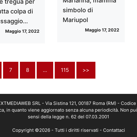
Marianna, mamma
’è tregua per
simbolo di
tutta colpa di
Mariupol
assaggio…
Maggio 17, 2022
Maggio 17, 2022
7
8
…
115
>>
i NEXTMEDIAWEB SRL - Via Sistina 121, 00187 Roma (RM) - Codice 
tica, in quanto viene aggiornato senza alcuna periodicità. Non pu
sensi della legge n. 62 del 07.03.2001
Copyright ©2026 - Tutti i diritti riservati -
Contattaci