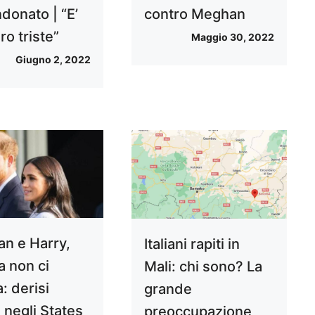
donato | “E’
contro Meghan
o triste”
Maggio 30, 2022
Giugno 2, 2022
n e Harry,
Italiani rapiti in
a non ci
Mali: chi sono? La
: derisi
grande
 negli States
preoccupazione