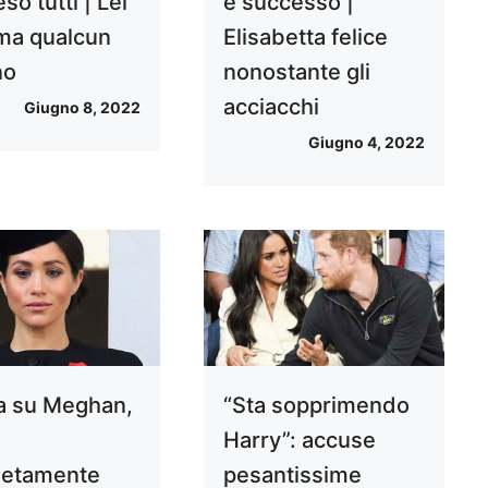
so tutti | Lei
è successo |
 ma qualcun
Elisabetta felice
no
nonostante gli
acciacchi
Giugno 8, 2022
Giugno 4, 2022
a su Meghan,
“Sta sopprimendo
Harry”: accuse
letamente
pesantissime