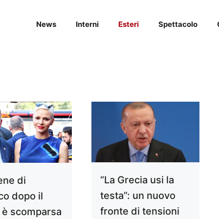
News
Interni
Esteri
Spettacolo
“La Grecia usi la
ene di
testa”: un nuovo
o dopo il
fronte di tensioni
 è scomparsa