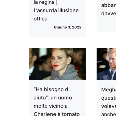
la regina |
abban
L’assurda illusione
davver
ottica
Giugno 3, 2022
“Ha bisogno di
Megha
aiuto”: un uomo
quest
molto vicino a
voleva
Charlene è tornato
anche