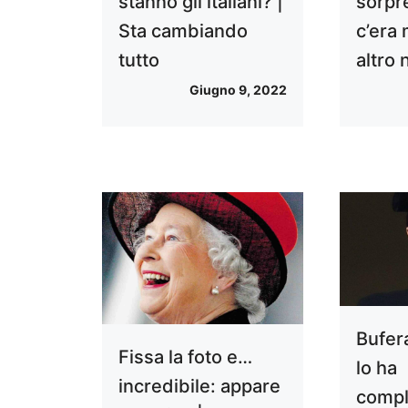
stanno gli italiani? |
sorpre
Sta cambiando
c’era
tutto
altro 
Giugno 9, 2022
Bufer
Fissa la foto e…
lo ha
incredibile: appare
comp