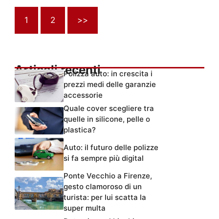
1
2
>>
Articoli recenti
Polizza auto: in crescita i
prezzi medi delle garanzie
accessorie
Quale cover scegliere tra
quelle in silicone, pelle o
plastica?
Auto: il futuro delle polizze
si fa sempre più digital
Ponte Vecchio a Firenze,
gesto clamoroso di un
turista: per lui scatta la
super multa