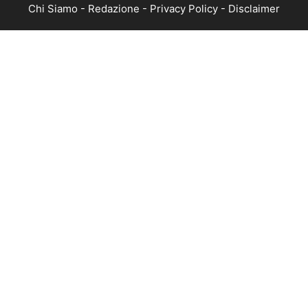
Chi Siamo
-
Redazione
-
Privacy Policy
-
Disclaimer