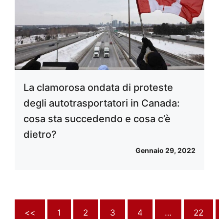
La clamorosa ondata di proteste
degli autotrasportatori in Canada:
cosa sta succedendo e cosa c’è
dietro?
Gennaio 29, 2022
<<
1
2
3
4
…
22